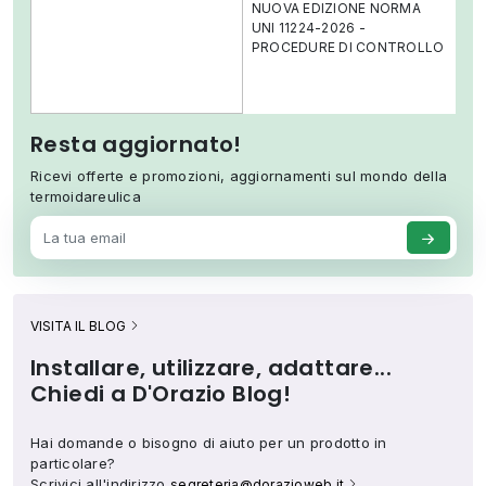
NUOVA EDIZIONE NORMA
D
UNI 11224-2026 -
PROCEDURE DI CONTROLLO
Resta aggiornato!
Ricevi offerte e promozioni, aggiornamenti sul mondo della
termoidareulica
VISITA IL BLOG
Installare, utilizzare, adattare...
Chiedi a D'Orazio Blog!
Hai domande o bisogno di aiuto per un prodotto in
particolare?
Scrivici all'indirizzo
segreteria@dorazioweb.it.