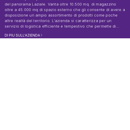
del panorama Laziale. Vanta oltre 10.500 mq. di magazzino
oltre a 45.000 mq di spazio esterno che gli consente di avere a
disposizione un ampio assortimento di prodotti come poche
altre realtà del territorio. L'azienda si caratterizza per un
servizio di logistica efficiente e tempestivo che permette di
effettuare consegne in 24 ore nelle Regioni di Lazio e Abruzzo.
DI PIU SULL'AZIENDA
Nelle altre Regioni il servizio è garantito comunque in 48H,
mentre le Isole in 72H. La gamma dei prodotti a magazzino e
catalogo D'Orazio soddisfa la maggior parte delle esigenze dei
settori residenziale e industriale, e annovera tra i suoi fornitori i
Loc. Scaffa Vecchia S.S. 82, km 66.200
più prestigiosi marchi a livello nazionale e internazionale,
03033 ARPINO (FR)
riconosciuti universalmente come sinonimo di qualità e
C.F. e P.IVA01916830605
sicurezza.
Tel. 0776.882352 r.a.
Fax 0776.882097
segreteria@dorazioweb.it
PRODOTTI
AZIENDA
PROMOZIONI
OUTLET %
MARCHI
LAVORA CON NOI