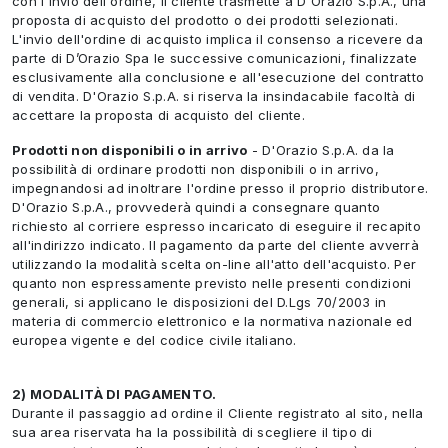
con l'invio dell'ordine, il cliente trasmette a D'Orazio S.p.A., una
proposta di acquisto del prodotto o dei prodotti selezionati.
L'invio dell'ordine di acquisto implica il consenso a ricevere da
parte di D’Orazio Spa le successive comunicazioni, finalizzate
esclusivamente alla conclusione e all'esecuzione del contratto
di vendita. D'Orazio S.p.A. si riserva la insindacabile facoltà di
accettare la proposta di acquisto del cliente.
Prodotti non disponibili o in arrivo
- D'Orazio S.p.A. da la
possibilità di ordinare prodotti non disponibili o in arrivo,
impegnandosi ad inoltrare l'ordine presso il proprio distributore.
D'Orazio S.p.A., provvederà quindi a consegnare quanto
richiesto al corriere espresso incaricato di eseguire il recapito
all'indirizzo indicato. Il pagamento da parte del cliente avverrà
utilizzando la modalità scelta on-line all'atto dell'acquisto. Per
quanto non espressamente previsto nelle presenti condizioni
generali, si applicano le disposizioni del D.Lgs 70/2003 in
materia di commercio elettronico e la normativa nazionale ed
europea vigente e del codice civile italiano.
2) MODALITÀ DI PAGAMENTO.
Durante il passaggio ad ordine il Cliente registrato al sito, nella
sua area riservata ha la possibilità di scegliere il tipo di