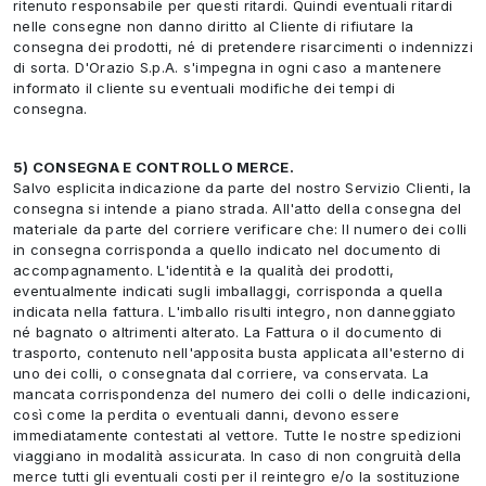
ritenuto responsabile per questi ritardi. Quindi eventuali ritardi
nelle consegne non danno diritto al Cliente di rifiutare la
consegna dei prodotti, né di pretendere risarcimenti o indennizzi
di sorta. D'Orazio S.p.A. s'impegna in ogni caso a mantenere
informato il cliente su eventuali modifiche dei tempi di
consegna.
5) CONSEGNA E CONTROLLO MERCE.
Salvo esplicita indicazione da parte del nostro Servizio Clienti, la
consegna si intende a piano strada. All'atto della consegna del
materiale da parte del corriere verificare che: Il numero dei colli
in consegna corrisponda a quello indicato nel documento di
accompagnamento. L'identità e la qualità dei prodotti,
eventualmente indicati sugli imballaggi, corrisponda a quella
indicata nella fattura. L'imballo risulti integro, non danneggiato
né bagnato o altrimenti alterato. La Fattura o il documento di
trasporto, contenuto nell'apposita busta applicata all'esterno di
uno dei colli, o consegnata dal corriere, va conservata. La
mancata corrispondenza del numero dei colli o delle indicazioni,
così come la perdita o eventuali danni, devono essere
immediatamente contestati al vettore. Tutte le nostre spedizioni
viaggiano in modalità assicurata. In caso di non congruità della
merce tutti gli eventuali costi per il reintegro e/o la sostituzione