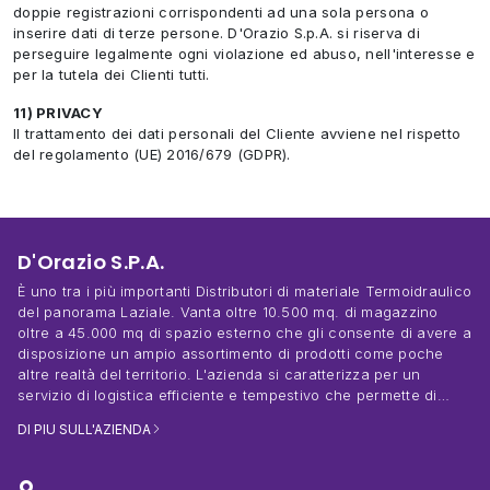
doppie registrazioni corrispondenti ad una sola persona o
inserire dati di terze persone. D'Orazio S.p.A. si riserva di
perseguire legalmente ogni violazione ed abuso, nell'interesse e
per la tutela dei Clienti tutti.
11) PRIVACY
Il trattamento dei dati personali del Cliente avviene nel rispetto
del regolamento (UE) 2016/679 (GDPR).
D'Orazio S.P.A.
È uno tra i più importanti Distributori di materiale Termoidraulico
del panorama Laziale. Vanta oltre 10.500 mq. di magazzino
oltre a 45.000 mq di spazio esterno che gli consente di avere a
disposizione un ampio assortimento di prodotti come poche
altre realtà del territorio. L'azienda si caratterizza per un
servizio di logistica efficiente e tempestivo che permette di
effettuare consegne in 24 ore nelle Regioni di Lazio e Abruzzo.
DI PIU SULL'AZIENDA
Nelle altre Regioni il servizio è garantito comunque in 48H,
mentre le Isole in 72H. La gamma dei prodotti a magazzino e
catalogo D'Orazio soddisfa la maggior parte delle esigenze dei