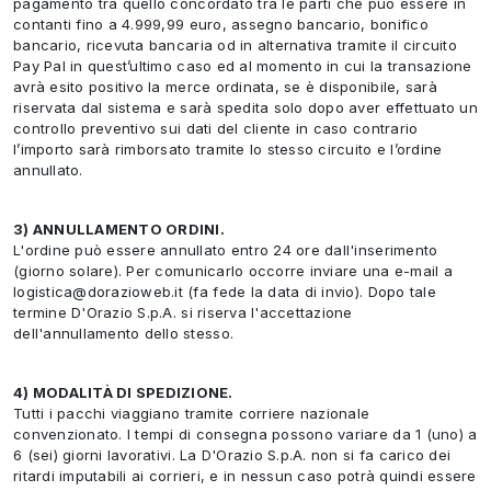
pagamento tra quello concordato tra le parti che può essere in
contanti fino a 4.999,99 euro, assegno bancario, bonifico
bancario, ricevuta bancaria od in alternativa tramite il circuito
Pay Pal in quest’ultimo caso ed al momento in cui la transazione
avrà esito positivo la merce ordinata, se è disponibile, sarà
riservata dal sistema e sarà spedita solo dopo aver effettuato un
controllo preventivo sui dati del cliente in caso contrario
l’importo sarà rimborsato tramite lo stesso circuito e l’ordine
annullato.
3) ANNULLAMENTO ORDINI.
L'ordine può essere annullato entro 24 ore dall'inserimento
(giorno solare). Per comunicarlo occorre inviare una e-mail a
logistica@dorazioweb.it (fa fede la data di invio). Dopo tale
termine D'Orazio S.p.A. si riserva l'accettazione
dell'annullamento dello stesso.
4) MODALITÀ DI SPEDIZIONE.
Tutti i pacchi viaggiano tramite corriere nazionale
convenzionato. I tempi di consegna possono variare da 1 (uno) a
6 (sei) giorni lavorativi. La D'Orazio S.p.A. non si fa carico dei
ritardi imputabili ai corrieri, e in nessun caso potrà quindi essere