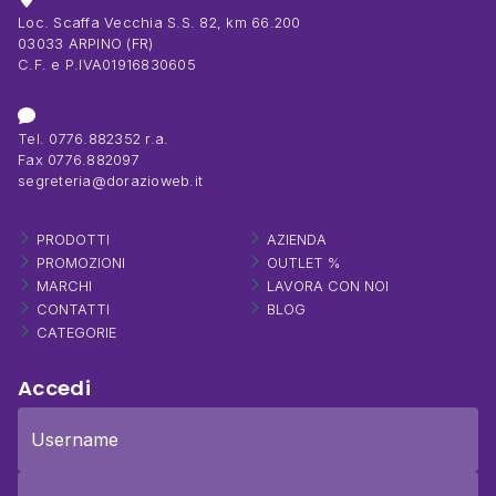
settori residenziale e industriale, e annovera tra i suoi fornitori i
Loc. Scaffa Vecchia S.S. 82, km 66.200
più prestigiosi marchi a livello nazionale e internazionale,
03033 ARPINO (FR)
riconosciuti universalmente come sinonimo di qualità e
C.F. e P.IVA01916830605
sicurezza.
Tel. 0776.882352 r.a.
Fax 0776.882097
segreteria@dorazioweb.it
PRODOTTI
AZIENDA
PROMOZIONI
OUTLET %
MARCHI
LAVORA CON NOI
CONTATTI
BLOG
CATEGORIE
Accedi