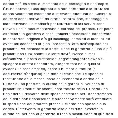
conformità esistenti al momento della consegna e non copre
l’usura normale; l’uso improprio o non conforme alle istruzioni;
danno volontario; modifiche o interventi effettuati dal Cliente o
da terzi; danni derivanti da errata installazione, stoccaggio o
manutenzione. Le modalità per usufruire di tali servizi sono
rilevabili dalla documentazione a corredo dei prodotti. Per poter
esercitare la garanzia è assolutamente necessario conservare
le confezioni originali e/o gli imballaggi completi di manuali ed
eventuali accessori originali presenti all’atto dell’acquisto del
prodotto. Per richiedere la sostituzione in garanzia di uno o più
prodotti non funzionanti il cliente dovrà inviare e-mail
all’indirizzo di posta elettronica:
segreteria@dorazioweb.it
,
spiegare il difetto riscontrato, allegare foto nelle quali si
evidenzi la problematica, citare il numero di fattura (o
documento d’acquisto) e la data di emissione. Le spese di
restituzione della merce, sono da intendersi a carico della
D’Orazio Spa per tutta la durata della garanzia. Nel caso di
prodotti risultanti funzionanti, sarà facoltà della D’Orazio Spa
richiedere il rimborso delle spese sostenute per l’accertamento
del difetto non riconosciuto e successivamente sarà effettuata
la spedizione del prodotto presso il cliente con spese a suo
carico. L’intervento in garanzia lascia del tutto invariata la
durata del periodo di garanzia. Il reso o sostituzione di qualsiasi