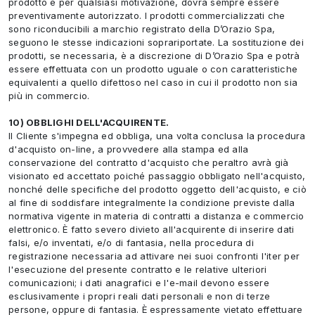
prodotto e per qualsiasi motivazione, dovrà sempre essere
preventivamente autorizzato. I prodotti commercializzati che
sono riconducibili a marchio registrato della D’Orazio Spa,
seguono le stesse indicazioni soprariportate. La sostituzione dei
prodotti, se necessaria, è a discrezione di D’Orazio Spa e potrà
essere effettuata con un prodotto uguale o con caratteristiche
equivalenti a quello difettoso nel caso in cui il prodotto non sia
più in commercio.
10) OBBLIGHI DELL'ACQUIRENTE.
Il Cliente s'impegna ed obbliga, una volta conclusa la procedura
d'acquisto on-line, a provvedere alla stampa ed alla
conservazione del contratto d'acquisto che peraltro avrà già
visionato ed accettato poiché passaggio obbligato nell'acquisto,
nonché delle specifiche del prodotto oggetto dell'acquisto, e ciò
al fine di soddisfare integralmente la condizione previste dalla
normativa vigente in materia di contratti a distanza e commercio
elettronico. È fatto severo divieto all'acquirente di inserire dati
falsi, e/o inventati, e/o di fantasia, nella procedura di
registrazione necessaria ad attivare nei suoi confronti l'iter per
l'esecuzione del presente contratto e le relative ulteriori
comunicazioni; i dati anagrafici e l'e-mail devono essere
esclusivamente i propri reali dati personali e non di terze
persone, oppure di fantasia. È espressamente vietato effettuare